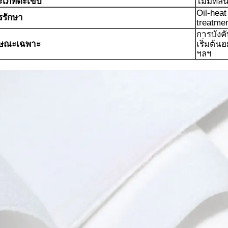
ะเภทตะเข็บ
ไม่มีที่สิ้
Oil-heat
รรักษา
treatme
การบังค
กษณะเฉพาะ
เริ่มต้น
ฯลฯ