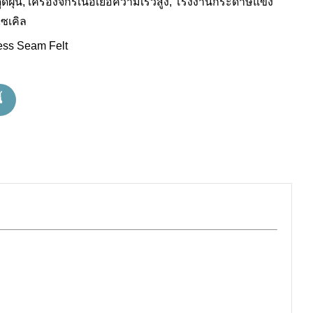
องดูดฝุ่น, เครื่องจักรเนื้อเยื่อความเร็วสูง, โรงงานกระดาษแข็ง
ีไซเคิล
ess Seam Felt
้