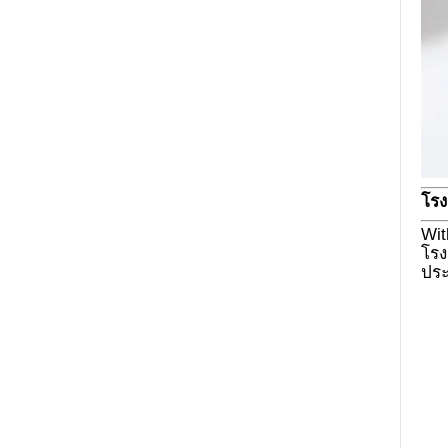
โร
Wit
โรง
ประ