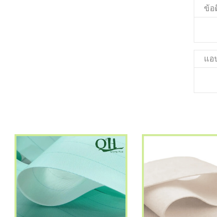
ข้อด
แอป