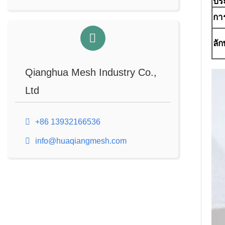
ปร
กา
ลั
Qianghua Mesh Industry Co.,
Ltd
+86 13932166536
info@huaqiangmesh.com