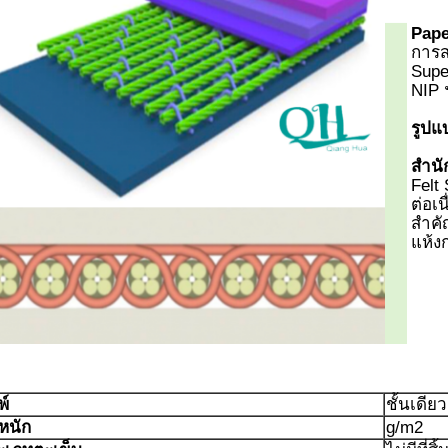
Pape
การสร
Super
NIP 
รูปแ
สำนัก
Felt 
ต่อเ
สำคั
แห้ง
พ์
ชั้นเดียว
หนัก
g/m2