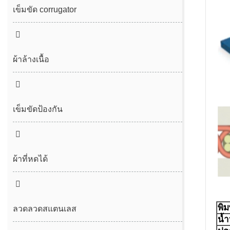
ผ้ากรอง
เข็มขัดตาข่าย spunbond/meltblown
เข็มขัด corrugator
เข็มขัด desulfurization
สายพานตาข่ายอากาศร้อน
เข็มขัดสูญญากาศ
ผ้าล้างเนื้อ
เข็มขัดป้องกัน
ผ้าที่หดได้
พิม
ลวดลวดสแตนเลส
น้ำ