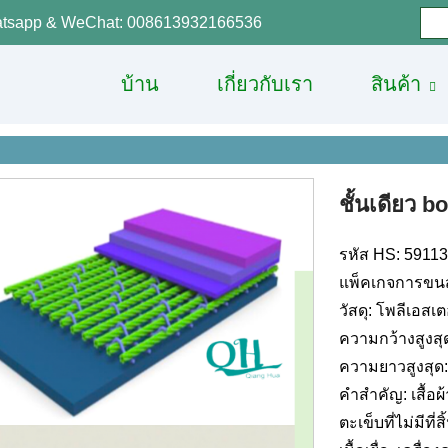
tsapp & WeChat: 008613932166536
บ้าน
เกี่ยวกับเรา
สินค้า
ชั้นเดียว bo
รหัส HS: 5911
แพ็คเกจการขนส
วัสดุ: โพลีเอสเ
ความกว้างสูงสุ
ความยาวสูงสุด
คำสำคัญ: เสื้อผ
ตะเข็บที่ไม่มีที