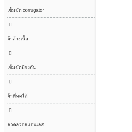
ผ้ากรอง
เข็มขัดตาข่าย spunbond/meltblown
เข็มขัด corrugator
เข็มขัด desulfurization
สายพานตาข่ายอากาศร้อน
เข็มขัดสูญญากาศ
ผ้าล้างเนื้อ
เข็มขัดป้องกัน
ผ้าที่หดได้
ลวดลวดสแตนเลส