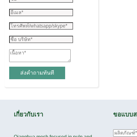
ส่งคำถามทันที
เกี่ยวกับเรา
ขอแบบส
Qianghua mesh focused in pulp and