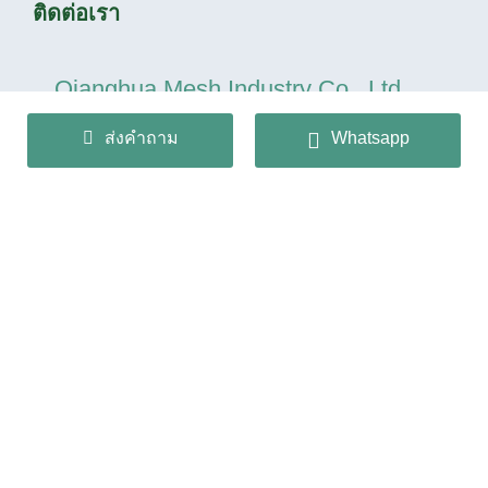
ติดต่อเรา
Qianghua Mesh Industry Co., Ltd
ส่งคำถาม
Whatsapp
+86 13932166536
info@huaqiangmesh.com
sitemap
-
privacy Policy
ลิขสิทธิ์© 2024 Qianghua Mesh Industry Co., Ltd สงวน
ลิขสิทธิ์
冀ICP备2026022362号-1