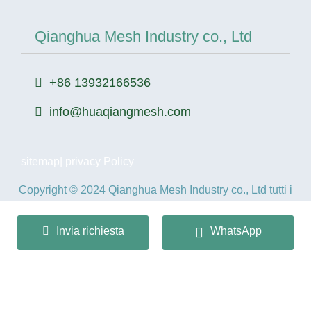
Qianghua Mesh Industry co., Ltd
+86 13932166536
info@huaqiangmesh.com
sitemap
|
privacy Policy
Copyright © 2024 Qianghua Mesh Industry co., Ltd tutti i
diritti riservati.
Invia richiesta
WhatsApp
冀ICP备2026022362号-1