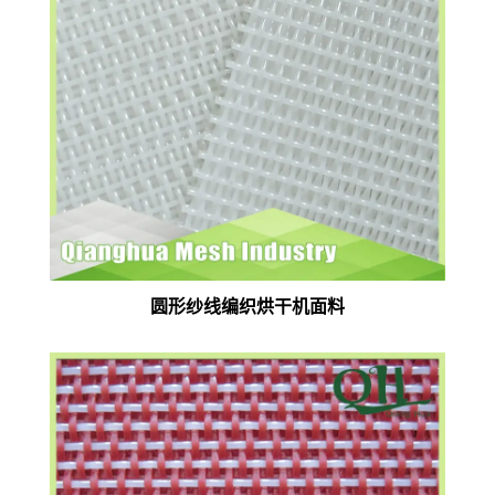
圆形纱线编织烘干机面料