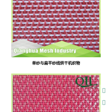
单纱与扁平纱线烘干机织物