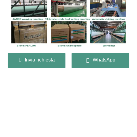
Invia richiesta
WhatsApp
Contattaci
Qianghua Mesh Industry co., Ltd
+86 13932166536