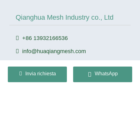
Qianghua Mesh Industry co., Ltd
+86 13932166536
info@huaqiangmesh.com
sitemap
|
privacy Policy
Invia richiesta
WhatsApp
Copyright © 2024 Qianghua Mesh Industry co., Ltd tutti i
diritti riservati.
冀ICP备2026022362号-1