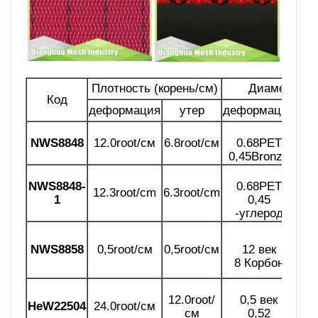
Плотность (корень/см)
Диаметр/мм
Код
деформация
утер
деформация
у
NWS8848
12.0root/см
6.8root/см
0.68PET
0,8
0,45Bronze
NWS8848-
0.68PET
12.3root/cm
6.3root/cm
0,8
1
0,45
-углерод
12.
NWS8858
0,5root/см
0,5root/см
12 век
2
8 Корбон
Угл
12.0root/
0,5 век
Не
W22504
24.0root/см
0,5
см
0,52