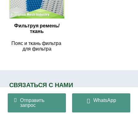
Фильтруя ремень/
ткань
Пояс и ткань фильтра 
для фильтра
СВЯЗАТЬСЯ С НАМИ
Отправить
WhatsApp
Qianghua Mesh Industry Co., Ltd
запрос
+86 13932166536