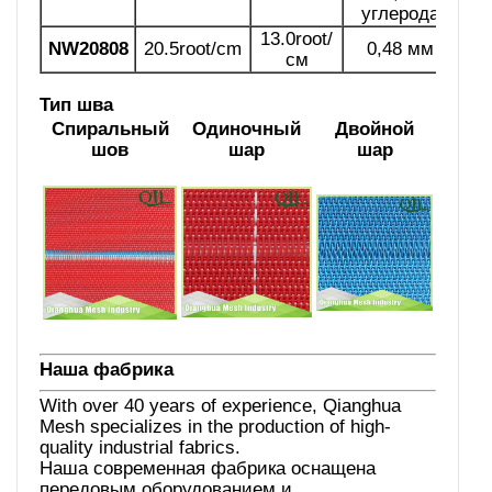
углерода
13.0root/
0,8
NW20808
20.5root/cm
0,48 мм
см
Тип шва
Спиральный
Одиночный
Двойной
шов
шар
шар
Наша фабрика
With over 40 years of experience, Qianghua
Mesh specializes in the production of high-
quality industrial fabrics.
Наша современная фабрика оснащена
передовым оборудованием и