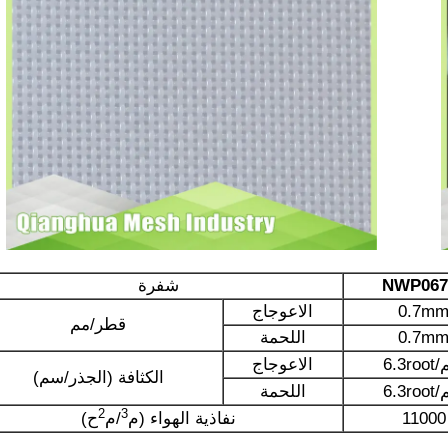
NWP067
شفرة
0.7m
الاعوجاج
قطر/مم
0.7m
اللحمة
/سم
الاعوجاج
الكثافة (الجذر/سم)
/سم
اللحمة
2
3
11000
نفاذية الهواء (م
/م
ح)