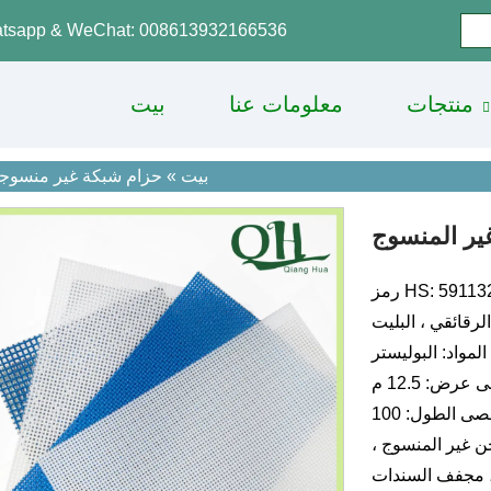
tsapp & WeChat: 008613932166536
منتجات
معلومات عنا
بيت
بيت
»
حزام شبكة غير منسوجة
ير المنسوج
HS: 59113200
رقائقي ، البليت
P)
عرض: 12.5 م
خن غير المنسوج ،
، مجفف السندات