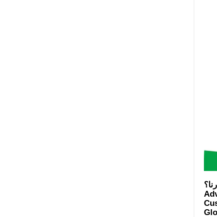
Ad
Cus
Glo