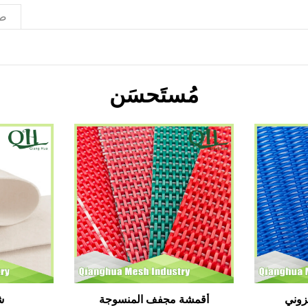
ط
مُستَحسَن
وني
أقمشة مجفف المنسوجة
ش