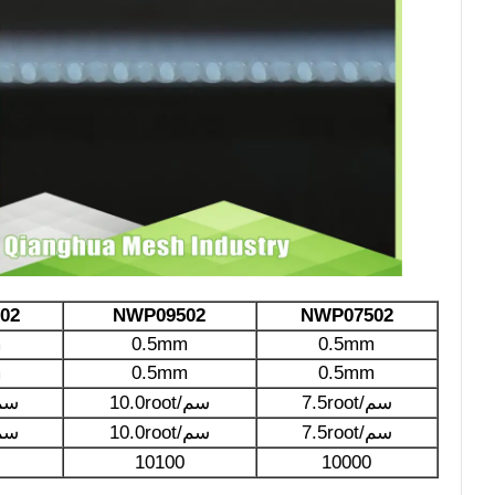
02
NWP09502
NWP07502
m
0.5mm
0.5mm
m
0.5mm
0.5mm
7.5root/سم
10.0root/سم
6.3root
7.5root/سم
10.0root/سم
6.3root
10100
10000