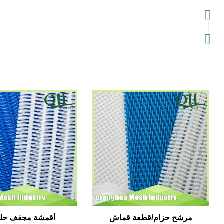
مرشح حزام/قطعة قماش
أقمشة مجفف حلز