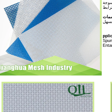
سوجة
لسهل
ppli
Spun
Entan