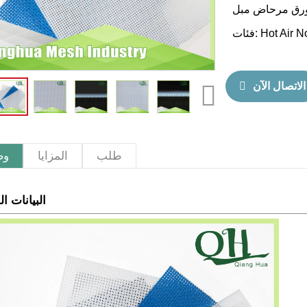
، ورق مرحاض مبل
Hot Air 
فئات:
الاتصال الآن
طلب
المزايا
و
البيانات ال